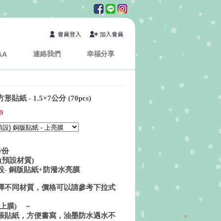
連絡我們
幸福分享
&A
形貼紙 - 1.5×7公分 (70pcs)
9
/份
(預設材質)
- 銅版貼紙+防潑水亮膜
擇不同材質，價格可以請參考下拉式
上膜) －
張貼紙，方便書寫，油墨防水遇水不