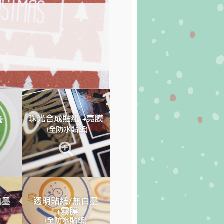
人貼紙、彌月貼紙、婚禮貼紙、寶貝
品標籤貼紙、商店個性貼紙、業務姓
文字、顏色搭配皆可自由設計
計可以自由挑選套用
商品-套版型－拖拉放入照片/圖片-
排完成！
作更優惠喔，歡迎參考貼紙優惠表折
回上一頁