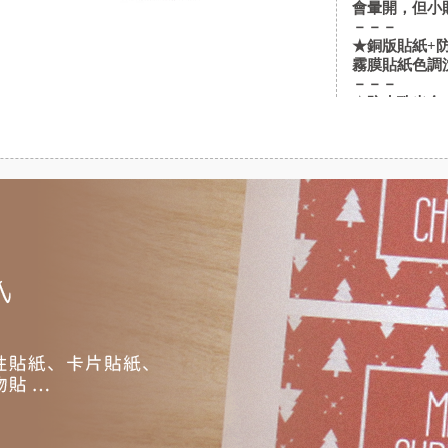
會暈開，但小
－－－
★銅版貼紙+
霧膜貼紙色調
－－－
★防水珠光合成
★防水珠光合成
★防水珠光合成
塑料pp材質
合需要進冰箱
明；＋霧膜色
－－－
★牛皮貼紙 
★模造貼紙 
油墨防水遇水
紙本身不防水
－－－
★透明貼紙+亮
★透明貼紙+霧
不會印製圖檔中
明"呈現, 
果是較淡的色
彩喔