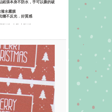
貼紙張本身不防水，手可以撕的破
防潑水霧膜
沈穩不反光．好質感
貼紙 (全防水貼紙)
貼紙 +亮膜(全防水貼紙)
貼紙 +霧膜(全防水貼紙)
貼紙不上膜整張就可以防水，通常適
冷藏或冷飲貼紙使用；＋亮膜色彩鮮
調沈穩不反光
（不上膜）
（不上膜）
不會暈開，方便書寫，屬於純紙張貼
，手可以撕的破
膜/無白墨 (全防水貼紙)
膜/無白墨 (全防水貼紙)
的"白色"，白色區域都會以 "透
印製彩色也帶有透明感。因此請留意如
彩貼在深色物件上可能較突顯不出色