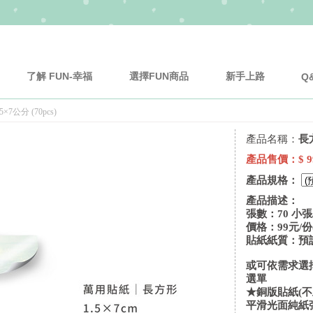
了解 FUN-幸福
選擇FUN商品
新手上路
Q
×7公分 (70pcs)
產品名稱：
長方
產品售價：
$ 9
產品規格：
產品描述：
張數：70 小張
價格：99元/份
貼紙紙質：預設
或可依需求選
選單
★銅版貼紙(不
平滑光面純紙