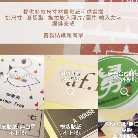
商品用途：個
姓名貼紙、產
名貼；背景、
❤多樣版型設
❤便利製作：選
輸入文字 編
❤貼紙多量製
扣說明