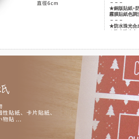
－－－
★銅版貼紙+
霧膜貼紙色調
－－－
★防水珠光合成
★防水珠光合成
★防水珠光合成
塑料pp材質
合需要進冰箱
明；＋霧膜色
－－－
★牛皮貼紙 
★模造貼紙 
油墨防水遇水
紙本身不防水
－－－
★透明貼紙+亮
★透明貼紙+霧
不會印製圖檔中
明"呈現, 
果是較淡的色
彩喔
商品用途：個