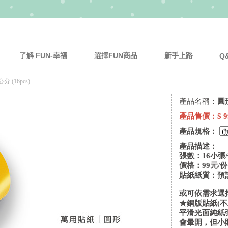
了解 FUN-幸福
選擇FUN商品
新手上路
Q
 (16pcs)
產品名稱：
圓形
產品售價：
$ 9
產品規格：
產品描述：
張數：16小張
價格：99元/份
貼紙紙質：預設
或可依需求選
★銅版貼紙(不
平滑光面純紙
會暈開，但小