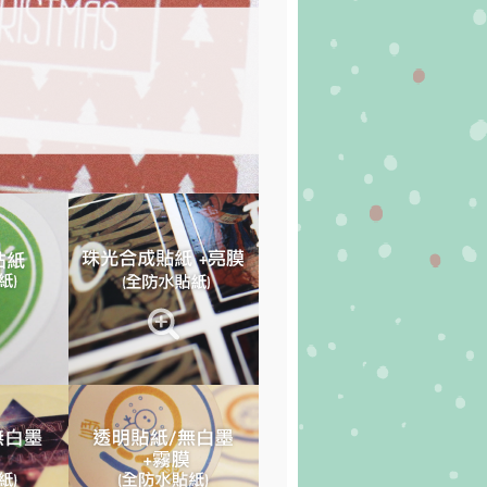
品標貼、商店個性貼紙、業務姓名
字、顏色搭配皆可自由設計
計可以自由挑選套用
商品-套版型－拖拉放入照片/圖片-
排完成！
作更優惠喔，歡迎參考貼紙優惠表折
回上一頁